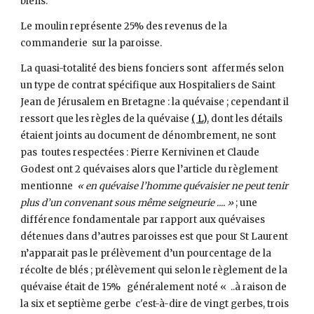
biens.
Le moulin représente 25% des revenus de la 
commanderie  sur la paroisse.
La quasi-totalité des biens fonciers sont  affermés selon 
un type de contrat spécifique aux Hospitaliers de Saint 
Jean de Jérusalem en Bretagne : la quévaise ; cependant il 
ressort que les règles de la quévaise
( L)
, dont les détails  
étaient joints au document de dénombrement, ne sont 
pas  toutes respectées : Pierre Kernivinen et Claude 
Godest ont 2 quévaises alors que l’article du règlement 
mentionne  
« en quévaise l’homme quévaisier ne peut tenir 
plus d’un convenant sous même seigneurie .... »
 ; une 
différence fondamentale par rapport aux quévaises 
détenues dans d’autres paroisses est que pour St Laurent  
n’apparait pas le prélèvement d’un pourcentage de la 
récolte de blés ; prélèvement qui selon le règlement de la 
quévaise était de 15%   généralement noté «  ..à raison de 
la six et septième gerbe  c'est-à-dire de vingt gerbes, trois 