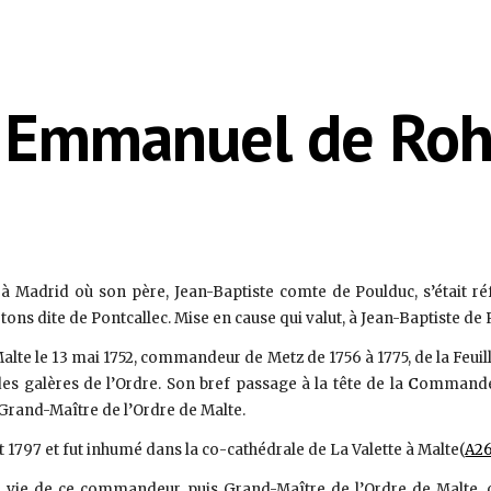
ip to main content
Skip to navigat
- Emmanuel de Roh
5, à Madrid où son père, Jean-Baptiste comte de Poulduc, s’était r
ons dite de Pontcallec. Mise en cause qui valut, à Jean-Baptiste 
alte le 13 mai 1752, commandeur de Metz de 1756 à 1775, de la Feuillé
es galères de l’Ordre. Son bref passage à la tête de la
C
ommanderi
Grand-Maître de l’Ordre de Malte.
let 1797 et fut inhumé dans la co-cathédrale de La Valette à Malte(
A2
 vie de ce commandeur, puis Grand-Maître de l’Ordre de Malte, c