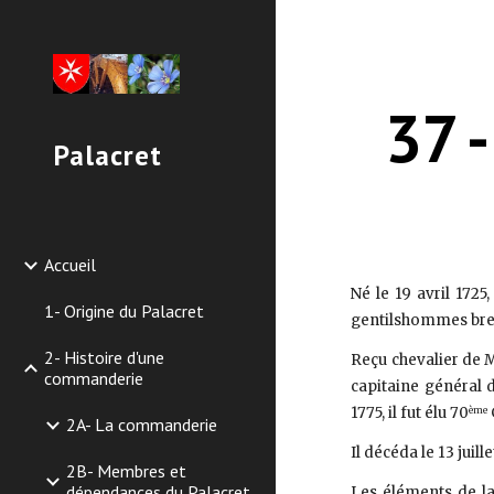
Sk
37 
Palacret
Accueil
Né le 19 avril 172
1- Origine du Palacret
gentilshommes bret
2- Histoire d'une
Reçu chevalier de M
commanderie
capitaine général d
1775, il fut élu 70
ème
2A- La commanderie
Il décéda le 13 juil
2B- Membres et
dépendances du Palacret
Les éléments de la