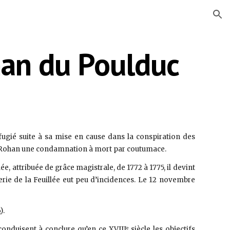
ion
an du Poulduc
éfugié suite à sa mise en cause dans la conspiration des
de Rohan une condamnation à mort par coutumace.
e, attribuée de grâce magistrale, de 1772 à 1775, il devint
e de la Feuillée eut peu d’incidences. Le 12 novembre
6
).
onduisent à conclure qu’en ce XVIII
siècle les objectifs
e