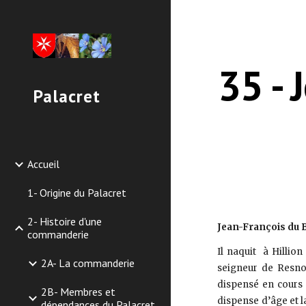
Sk
35 - 
Palacret
Accueil
1- Origine du Palacret
2- Histoire d'une
Jean-François d
commanderie
Il naquit à Hillion
2A- La commanderie
seigneur de Resnon
dispensé en cours 
2B- Membres et
dispense d’âge et l
dépendances du Palacret