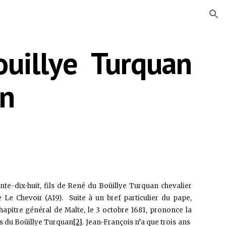
ion
Bouillye Turquan
on
nte-dix-huit, fils de René du Boüillye Turquan chevalier
Le Chevoir (A19). Suite à un bref particulier du pape,
apitre général de Malte, le 3 octobre 1681, prononce la
is du Boüillye Turquan
[2]
. Jean-François n’a que trois ans