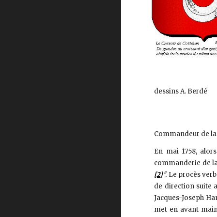
dessins A. Berdé
Commandeur de la 
En mai 1758, alors
commanderie de la F
[2]
″.
Le procès verba
de direction suite
Jacques-Joseph Hamo
met en avant maint