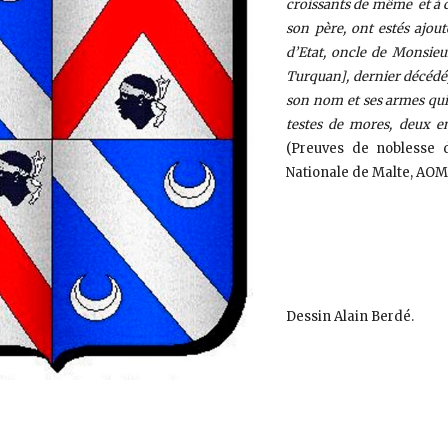
croissants de même et à c
son père, ont estés ajou
d’Etat, oncle de Monsie
Turquan], dernier décédé, l
son nom et ses armes qui
testes de mores, deux e
(Preuves de noblesse d
Nationale de Malte, AOM 
Dessin Alain Berdé.