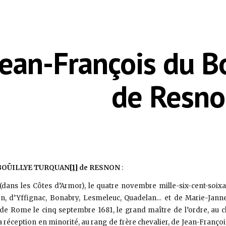
ip to main content
Skip to navigat
Jean-François du 
de Resn
u BOÜILLYE TURQUAN
[1]
de RESNON
:
 (dans les Côtes d’Armor), le quatre novembre mille-six-cent-soixa
, d’Yffignac, Bonabry, Lesmeleuc, Quadelan… et de Marie-Janne 
de Rome le cinq septembre 1681, le grand maître de l’ordre, au ch
a réception en minorité, au rang de frère chevalier, de Jean-Franço