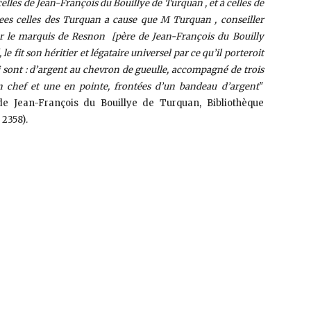
elles de Jean-François du Bouillye de Turquan , et à celles de
tees celles des Turquan a cause que M Turquan , conseiller
ur le marquis de Resnon [père de Jean-François du Bouilly
e fit son héritier et légataire universel par ce qu’il porteroit
 sont : d’argent au chevron de gueulle, accompagné de trois
n chef et une en pointe, frontées d’un bandeau d’argent
″
e Jean-François du Bouillye de Turquan, Bibliothèque
2358).