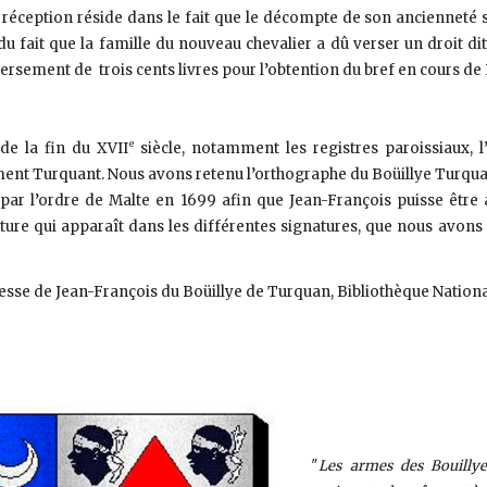
te réception réside dans le fait que le décompte de son ancienneté
du fait que la famille du nouveau chevalier a dû verser un droit dit 
versement de trois cents livres pour l’obtention du bref en cours d
e
de la fin du XVII
siècle, notamment les registres paroissiaux,
nt Turquant. Nous avons retenu l’orthographe du Boüillye Turquan 
 par l’ordre de Malte en 1699 afin que Jean-François puisse être a
iture qui apparaît dans les différentes signatures, que nous avons
sse de Jean-François du Boüillye de Turquan, Bibliothèque Nationa
″
Les armes des Bouilly