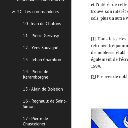
et l’intérêt de cet
2C- Les commandeurs
trouve son intérêt 
sols plus un autre 
10- Jean de Chalons
11 - Pierre Gervasy
[1]
Dans les actes 
retrouve fréquemme
12 - Yves Sauvigné
de noblesse établi
13 - Jehan Chambon
également de l’écr
1699.
14 - Pierre de
Keramborgne
[2]
Preuves de noble
15 - Alain de Boiséon
16 - Regnault de Saint-
Simon
17 - Pierre de
Chasteigner